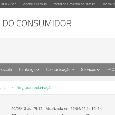
iário Oficial
Agência Brasília
Portal do Governo de Brasília
Dados Ab
A DO CONSUMIDOR
Escola
Rankings
Comunicação
Serviços
FAQ
ria
>
Registrar reclamação
20/03/18 às 17h17 - Atualizado em 16/04/26 às 10h14