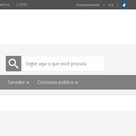
ertos
LGPD
Acessibilidade
|
A
a
|
Servidor
Concurso público