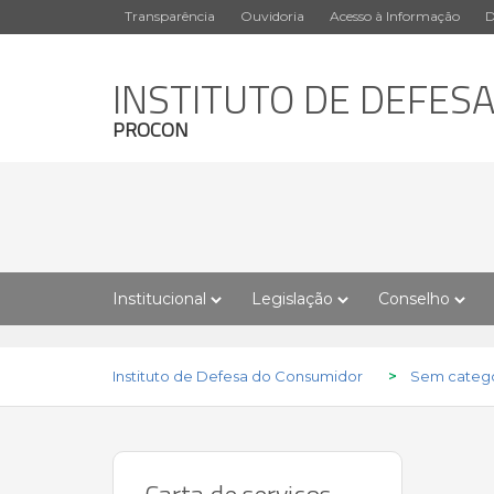
Transparência
Ouvidoria
Acesso à Informação
D
INSTITUTO DE DEFES
PROCON
Institucional
Legislação
Conselho
Instituto de Defesa do Consumidor
>
Sem catego