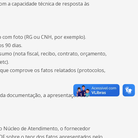
om a capacidade técnica de resposta às
ção com foto (RG ou CNH, por exemplo).
s 90 dias.
umo (nota fiscal, recibo, contrato, orçamento,
tc).
 que comprove os fatos relatados (protocolos,
e da documentação, a apresentação dos
lo Núcleo de Atendimento, o fornecedor
DF sobre o teor dos fatos apresentados pelo