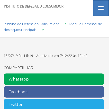
INSTITUTO DE DEFESA DO CONSUMIDOR
Tog
navi
Instituto de Defesa do Consumidor
>
Modulo Carrossel de
destaques Principais
>
18/07/19 às 11h19 - Atualizado em 7/12/22 às 10h42
COMPARTILHAR
Whatsapp
Facebook
Twitter