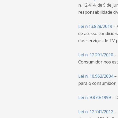
n. 12.414, de 9 de j
responsabilidade civ
Lei n.13.828/2019
– 
de acesso condicion
dos serviços de TV 
Lei n. 12.291/2010
– 
Consumidor nos esta
Lei n. 10.962/2004
– 
para o consumidor.
Lei n. 9.870/1999
– D
Lei n. 12.741/2012
– 