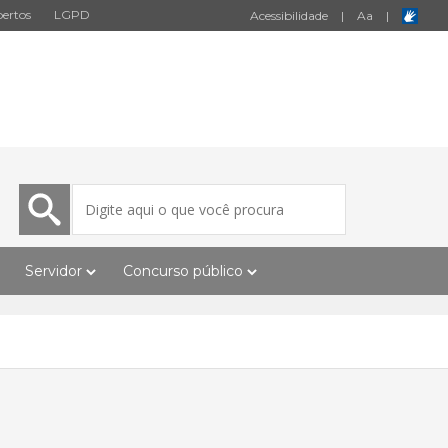
ertos
LGPD
Acessibilidade
|
A
a
|
Servidor
Concurso público