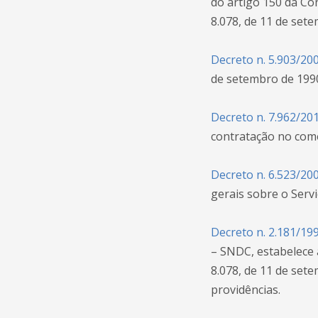
do artigo 150 da Cons
8.078, de 11 de set
Decreto n. 5.903/20
de setembro de 199
Decreto n. 7.962/20
contratação no comé
Decreto n. 6.523/20
gerais sobre o Serv
Decreto n. 2.181/19
– SNDC, estabelece 
8.078, de 11 de sete
providências.