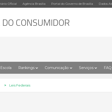
iário Oficial
Agência Brasília
Portal do Governo de Brasília
Dados Ab
A DO CONSUMIDOR
Escola
Rankings
Comunicação
Serviços
FAQ
>
Leis Federais