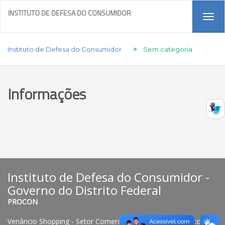
INSTITUTO DE DEFESA DO CONSUMIDOR
Tog
navi
Instituto de Defesa do Consumidor
>
Sem categoria
Informações
Instituto de Defesa do Consumidor -
Governo do Distrito Federal
PROCON
Venâncio Shopping - Setor Comercial Sul, Quadra 08, Bloco B-