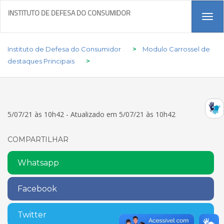
INSTITUTO DE DEFESA DO CONSUMIDOR
Tog
navi
Instituto de Defesa do Consumidor
>
Modulo Carrossel de
destaques Principais
>
5/07/21 às 10h42 - Atualizado em 5/07/21 às 10h42
COMPARTILHAR
Whatsapp
Facebook
Twitter