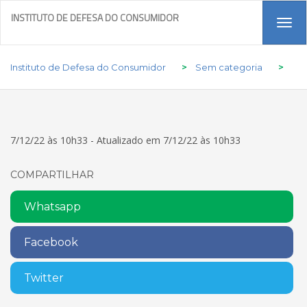
INSTITUTO DE DEFESA DO CONSUMIDOR
Tog
navi
Instituto de Defesa do Consumidor
>
Sem categoria
>
7/12/22 às 10h33 - Atualizado em 7/12/22 às 10h33
COMPARTILHAR
Whatsapp
Facebook
Twitter