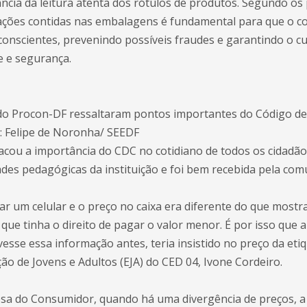
ância da leitura atenta dos rótulos de produtos. Segundo os 
ações contidas nas embalagens é fundamental para que o c
conscientes, prevenindo possíveis fraudes e garantindo o 
e e segurança.
do Procon-DF ressaltaram pontos importantes do Código de
: Felipe de Noronha/ SEEDF
tacou a importância do CDC no cotidiano de todos os cidadão
ades pedagógicas da instituição e foi bem recebida pela com
ar um celular e o preço no caixa era diferente do que mostr
que tinha o direito de pagar o valor menor. É por isso que a
vesse essa informação antes, teria insistido no preço da etiq
ão de Jovens e Adultos (EJA) do CED 04, Ivone Cordeiro.
sa do Consumidor, quando há uma divergência de preços, a 