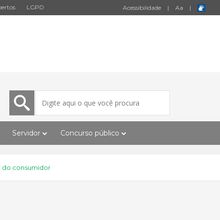
ertos
LGPD
Acessibilidade
|
A
a
|
Servidor
Concurso público
o do consumidor