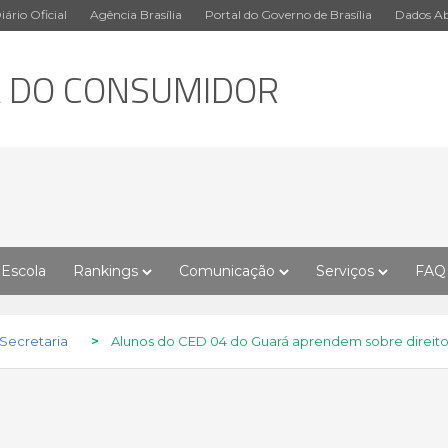
iário Oficial
Agência Brasília
Portal do Governo de Brasília
Dados Ab
A DO CONSUMIDOR
Escola
Rankings
Comunicação
Serviços
FAQ
 Secretaria
>
Alunos do CED 04 do Guará aprendem sobre direit