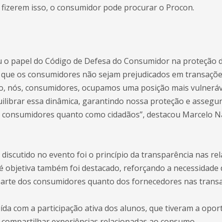
 fizerem isso, o consumidor pode procurar o Procon.
u o papel do Código de Defesa do Consumidor na proteção d
 que os consumidores não sejam prejudicados em transações
o, nós, consumidores, ocupamos uma posição mais vulneráve
ilibrar essa dinâmica, garantindo nossa proteção e asseg
o consumidores quanto como cidadãos”, destacou Marcelo N
 discutido no evento foi o princípio da transparência nas r
fé objetiva também foi destacado, reforçando a necessidade
parte dos consumidores quanto dos fornecedores nas trans
uída com a participação ativa dos alunos, que tiveram a opo
e compartilhar experiências relacionadas ao consumo.