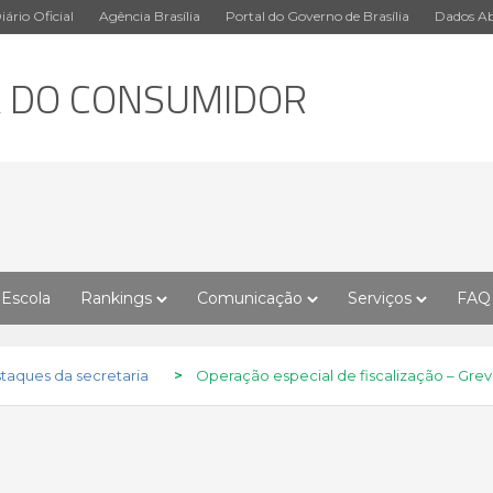
iário Oficial
Agência Brasília
Portal do Governo de Brasília
Dados Ab
A DO CONSUMIDOR
Escola
Rankings
Comunicação
Serviços
FAQ
taques da secretaria
>
Operação especial de fiscalização – Grev