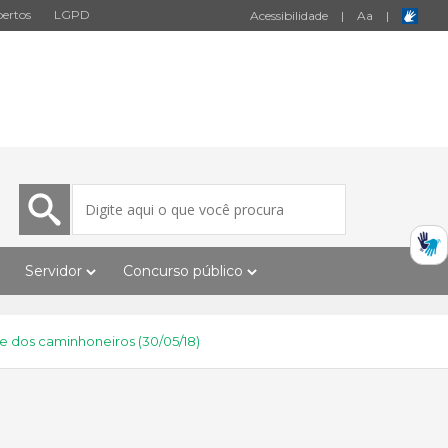
ertos
LGPD
Acessibilidade
|
A
a
|
Servidor
Concurso público
e dos caminhoneiros (30/05/18)