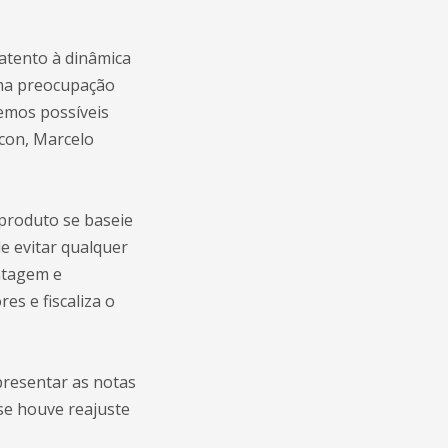
atento à dinâmica
uma preocupação
temos possíveis
ocon, Marcelo
produto se baseie
e evitar qualquer
ntagem e
s e fiscaliza o
presentar as notas
se houve reajuste