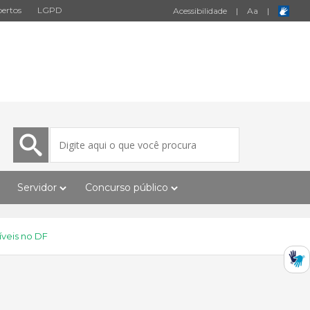
ertos
LGPD
Acessibilidade
|
A
a
|
Servidor
Concurso público
íveis no DF