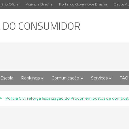
iário Oficial
Agência Brasília
Portal do Governo de Brasília
Dados Ab
A DO CONSUMIDOR
Escola
Rankings
Comunicação
Serviços
FAQ
>
Polícia Civil reforça fiscalização do Procon em postos de combust