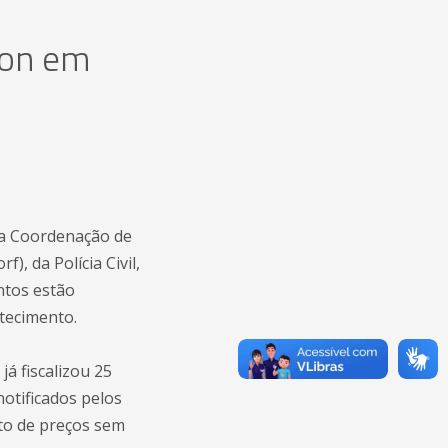
ocon em
e a Coordenação de
, da Polícia Civil,
ntos estão
stecimento.
á fiscalizou 25
notificados pelos
nto de preços sem