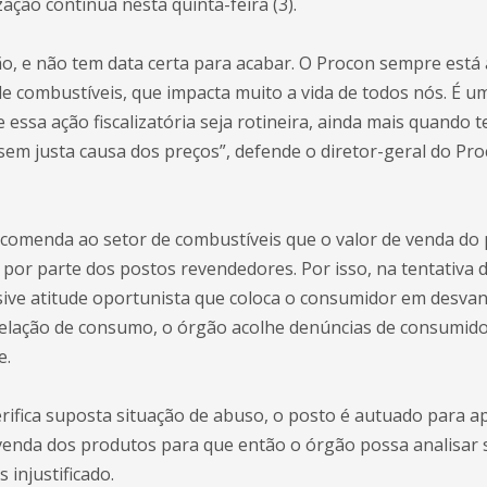
ização continua nesta quinta-feira (3).
, e não tem data certa para acabar. O Procon sempre está 
de combustíveis, que impacta muito a vida de todos nós. É 
 essa ação fiscalizatória seja rotineira, ainda mais quando 
em justa causa dos preços”, defende o diretor-geral do Pr
comenda ao setor de combustíveis que o valor de venda do 
por parte dos postos revendedores. Por isso, na tentativa d
usive atitude oportunista que coloca o consumidor em desva
relação de consumo, o órgão acolhe denúncias de consumidore
e.
ifica suposta situação de abuso, o posto é autuado para a
 venda dos produtos para que então o órgão possa analisar 
 injustificado.