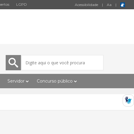
ertos
LGPD
Acessibilidade
|
A
a
|
Servidor
Concurso público