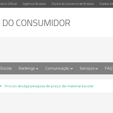
iário Oficial
Agência Brasília
Portal do Governo de Brasília
Dados Ab
A DO CONSUMIDOR
Escola
Rankings
Comunicação
Serviços
FAQ
>
Procon divulga pesquisa de preço de material escolar