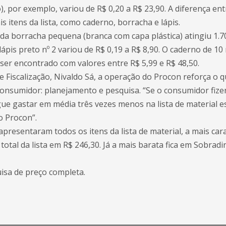
, por exemplo, variou de R$ 0,20 a R$ 23,90. A diferença ent
is itens da lista, como caderno, borracha e lápis.
 da borracha pequena (branca com capa plástica) atingiu 1.7
 lápis preto nº 2 variou de R$ 0,19 a R$ 8,90. O caderno de 1
 ser encontrado com valores entre R$ 5,99 e R$ 48,50.
 Fiscalização, Nivaldo Sá, a operação do Procon reforça o q
onsumidor: planejamento e pesquisa. “Se o consumidor fiz
gue gastar em média três vezes menos na lista de material es
o Procon”.
presentaram todos os itens da lista de material, a mais cara
 total da lista em R$ 246,30. Já a mais barata fica em Sobradi
isa de preço completa.