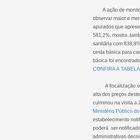
A ação de monitorame
observar maior e men
apurados que apresen
581,2%, mostra ,tam
sanitária com 838,9%
cesta básica para ca
básica foi encontrad
CONFIRA A TABELA
A fiscalização ocor
alta dos preços dest
culminou na visita a
Ministério Público d
estabelecimento notif
poderá ser notificad
administrativas deco