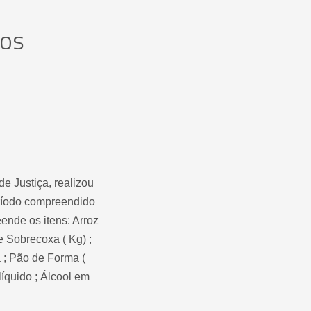
dos
 Justiça, realizou
eríodo compreendido
eende os itens: Arroz
 e Sobrecoxa ( Kg) ;
a ; Pão de Forma (
 líquido ; Álcool em