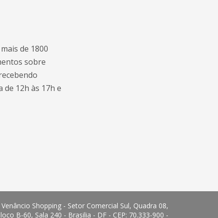
 mais de 1800
imentos sobre
 recebendo
a de 12h às 17h e
Venâncio Shopping - Setor Comercial Sul, Quadra 08,
loco B-60, Sala 240 - Brasilia - DF - CEP: 70.333-900 -