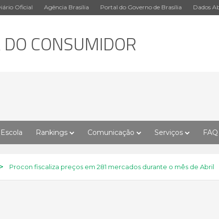
iário Oficial
Agência Brasília
Portal do Governo de Brasília
Dados Ab
A DO CONSUMIDOR
Escola
Rankings
Comunicação
Serviços
FAQ
>
Procon fiscaliza preços em 281 mercados durante o mês de Abril