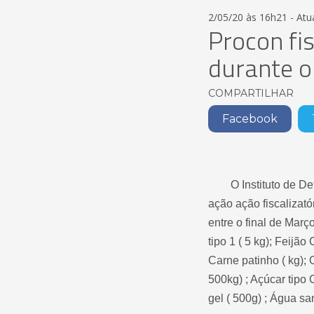
2/05/20 às 16h21 - Atu
Procon fi
durante o
COMPARTILHAR
Facebook
O Instituto de Defe
ação ação fiscalizat
entre o final de Març
tipo 1 ( 5 kg); Feijão
Carne patinho ( kg); 
500kg) ; Açúcar tipo C
gel ( 500g) ; Água sa