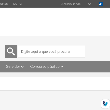
ertos
LGPD
Acessibilidade
|
A
a
|
Servidor
Concurso público