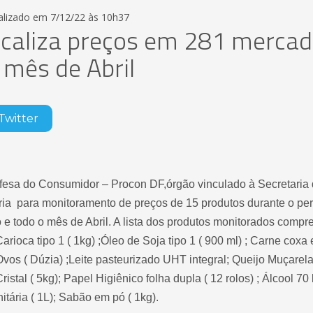
alizado em 7/12/22 às 10h37
scaliza preços em 281 merca
 mês de Abril
Twitter
sa do Consumidor – Procon DF,órgão vinculado à Secretaria de
ória para monitoramento de preços de 15 produtos durante o p
o e todo o mês de Abril. A lista dos produtos monitorados compr
 Carioca tipo 1 ( 1kg) ;Óleo de Soja tipo 1 ( 900 ml) ; Carne coxa
Ovos ( Dúzia) ;Leite pasteurizado UHT integral; Queijo Muçarel
ristal ( 5kg); Papel Higiênico folha dupla ( 12 rolos) ; Álcool 70
nitária ( 1L); Sabão em pó ( 1kg).