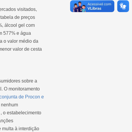
rcados visitados,
 tabela de preços
, álcool gel com
om 577% e água
a o valor médio da
menor valor de cesta
umidores sobre a
al. O monitoramento
 conjunta de Procon e
e nenhum
 , o estabelecimento
sanções
multa à interdição