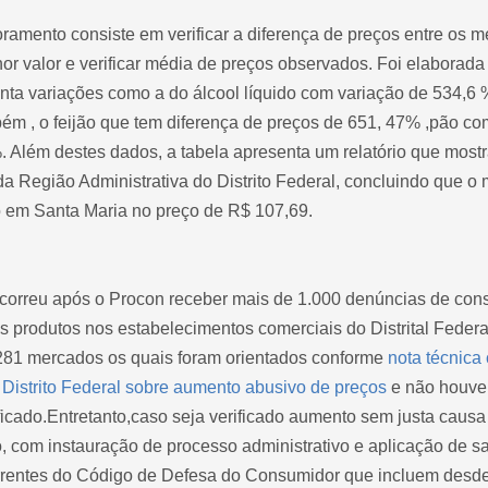
nto consiste em verificar a diferença de preços entre os me
or valor e verificar média de preços observados. Foi elaborada
ta variações como a do álcool líquido com variação de 534,6 %
bém , o
feijão que tem diferença de preços de 651, 47% ,pão c
. Além destes dados, a tabela apresenta um relatório que mostr
da Região Administrativa do Distrito Federal, concluindo que o 
o em Santa Maria no preço de R$ 107,69.
reu após o Procon receber mais de 1.000 denúncias de cons
es produtos nos estabelecimentos comerciais do Distrital Feder
 281 mercados os quais foram orientados conforme
nota técnica
o Distrito Federal sobre aumento abusivo de preços
e não houv
icado.
Entretanto,caso seja verificado aumento sem justa causa
o, com instauração de processo administrativo e aplicação de 
rrentes do Código de Defesa do Consumidor que incluem desde 