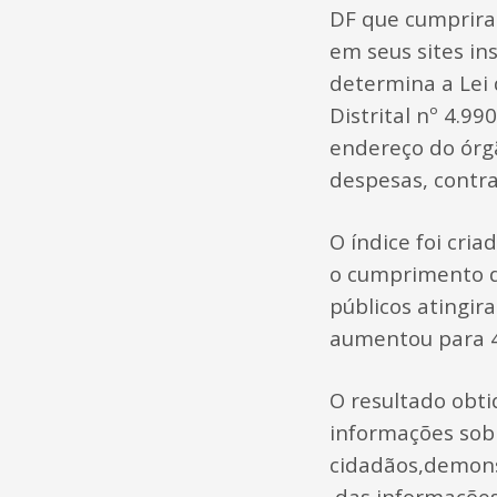
DF que cumprira
em seus sites in
determina a Lei 
Distrital nº 4.9
endereço do órgã
despesas, contra
O índice foi cri
o cumprimento d
públicos atingir
aumentou para 4
O resultado obti
informações sobr
cidadãos,demons
,das informações