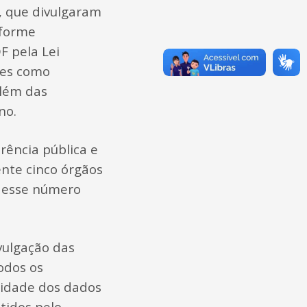
, que divulgaram
nforme
F pela Lei
ões como
além das
no.
rência pública e
nte cinco órgãos
, esse número
vulgação das
odos os
lidade dos dados
tidos pelo