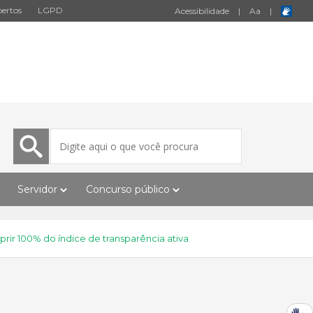
ertos
LGPD
Acessibilidade
|
A
a
|
Servidor
Concurso público
ir 100% do índice de transparência ativa