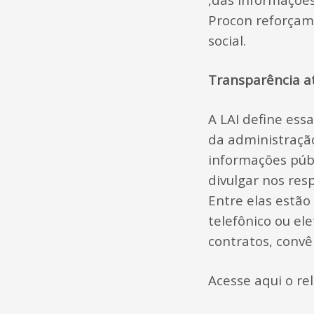
Procon reforçam
social.
Transparência a
A LAI define ess
da administração
informações públ
divulgar nos res
Entre elas estão
telefônico ou ele
contratos, convên
Acesse aqui o rel