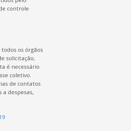
de controle
r todos os órgãos
 solicitação,
ta é necessário
se coletivo.
mas de contatos
as a despesas,
19