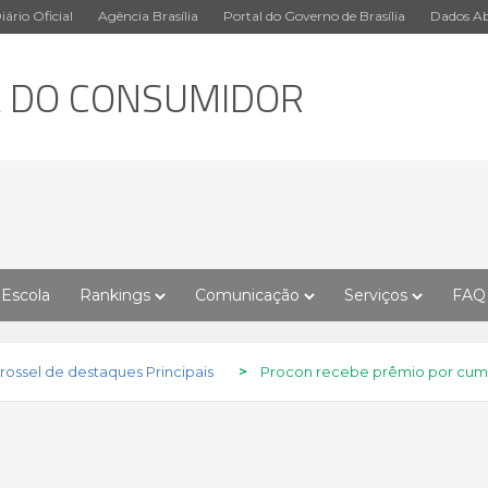
iário Oficial
Agência Brasília
Portal do Governo de Brasília
Dados Ab
A DO CONSUMIDOR
Escola
Rankings
Comunicação
Serviços
FAQ
ossel de destaques Principais
>
Procon recebe prêmio por cumpr