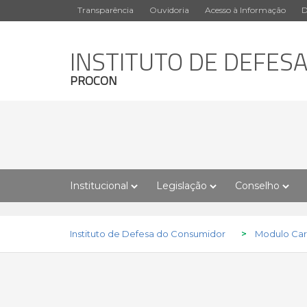
Transparência
Ouvidoria
Acesso à Informação
D
INSTITUTO DE DEFES
PROCON
Institucional
Legislação
Conselho
Instituto de Defesa do Consumidor
>
Modulo Carr