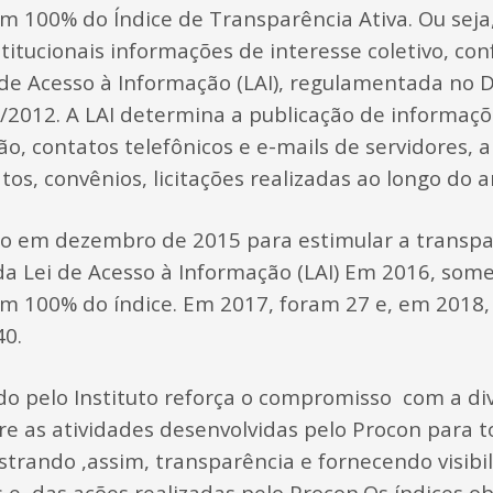
m 100% do Índice de Transparência Ativa. Ou seja
stitucionais informações de interesse coletivo, co
de Acesso à Informação (LAI), regulamentada no D
90/2012. A LAI determina a publicação de informaç
o, contatos telefônicos e e-mails de servidores, 
tos, convênios, licitações realizadas ao longo do a
ado em dezembro de 2015 para estimular a transpa
a Lei de Acesso à Informação (LAI) Em 2016, some
am 100% do índice. Em 2017, foram 27 e, em 2018
0.
do pelo Instituto reforça o compromisso com a di
e as atividades desenvolvidas pelo Procon para t
trando ,assim, transparência e fornecendo visibi
 e das ações realizadas pelo Procon.Os índices ob