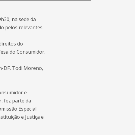
9h30, na sede da
ido pelos relevantes
direitos do
fesa do Consumidor,
con-DF, Todi Moreno,
Consumidor e
, fez parte da
omissão Especial
tituição e Justiça e