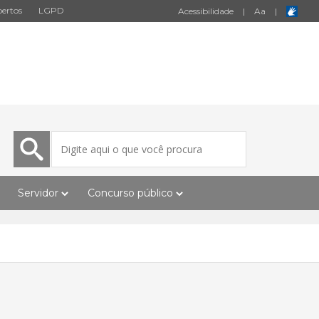
ertos
LGPD
Acessibilidade
|
A
a
|
Servidor
Concurso público