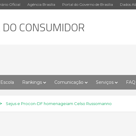
iário Oficial
Agência Brasília
Portal do Governo de Brasília
Dados Ab
A DO CONSUMIDOR
Escola
Rankings
Comunicação
Serviços
FAQ
>
Sejus e Procon-DF homenageiam Celso Russomanno