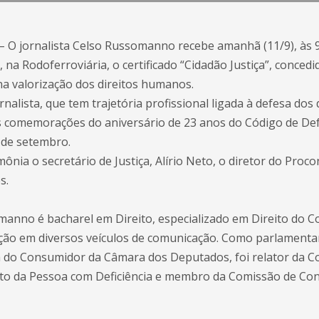
) – O jornalista Celso Russomanno recebe amanhã (11/9), às 
a, na Rodoferroviária, o certificado “Cidadão Justiça”, conced
na valorização dos direitos humanos.
lista, que tem trajetória profissional ligada à defesa dos 
s comemorações do aniversário de 23 anos do Código de De
de setembro.
mônia o secretário de Justiça, Alírio Neto, o diretor do Pro
s.
anno é bacharel em Direito, especializado em Direito do 
ação em diversos veículos de comunicação. Como parlamentar
 do Consumidor da Câmara dos Deputados, foi relator da C
tuto da Pessoa com Deficiência e membro da Comissão de Cons