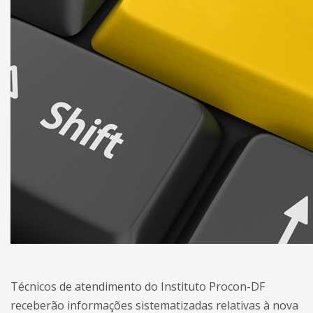
Técnicos de atendimento do Instituto Procon-DF
receberão informações sistematizadas relativas à nova